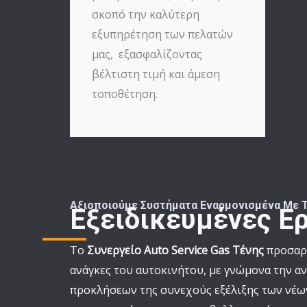
σκοπό την καλύτερη
εξυπηρέτηση των πελατών
μας, εξασφαλίζοντας
βέλτιστη τιμή και άμεση
τοποθέτηση.
Αξιοποιούμε Συστήματα Εναρμονισμένα Με Τ
Εξειδικευμένες Ερ
Το
Συνεργείο Auto Service Gas Τένης
προσαρμ
ανάγκες του αυτοκινήτου, με γνώμονα την α
προκλήσεων της συνεχούς εξέλιξης των νέω