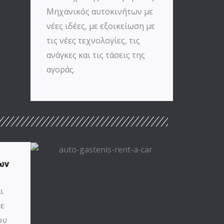
Μηχανικός αυτοκινήτων με
νέες ιδέες, με εξοικείωση με
τις νέες τεχνολογίες, τις
ανάγκες και τις τάσεις της
αγοράς.​​
ων
ι
με
ου