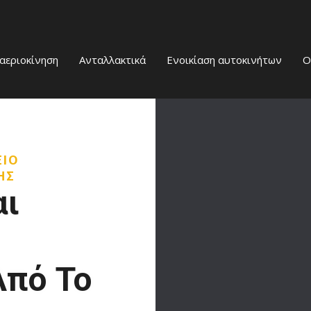
αεριοκίνηση
Ανταλλακτικά
Ενοικίαση αυτοκινήτων
Ο
ΕΙΟ
ΗΣ
αι
πό Το