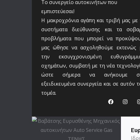
Το συνεργείο αυτοκινήτων που
εμπιστεύεσαι!
Η μακροχρόνια αγάπη και τριβή μας με 
συστήματα διεύθυνσης και τα σοβα
προβλήματα που μπορεί να προκύψου
μας ώθησε να ασχοληθούμε εκτενώς 
την εκσυγχρονισμένη ευθυγράμμι
οχημάτων, συμβατή με τη νέα τεχνολογί
ώστε σήμερα να ανήκουμε σ
εξειδικευμένα συνεργεία και σε αυτόν τ
τομέα.
F
I
a
n
c
s
e
t
b
a
Ευ
o
g
o
r
Ιδρ