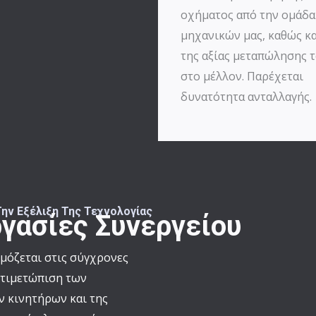
οχήματος από την ομάδα
μηχανικών μας, καθώς κα
της αξίας μεταπώλησης 
στο μέλλον. Παρέχεται
δυνατότητα ανταλλαγής.
ην Εξέλιξη Της Τεχνολογίας
γασίες Συνεργείου
όζεται στις σύγχρονες
ντιμετώπιση των
ν κινητήρων και της